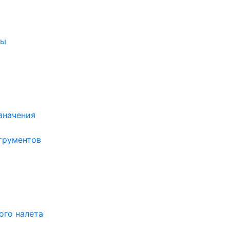
ры
значения
трументов
ого налета