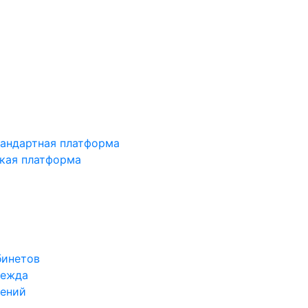
тандартная платформа
зкая платформа
бинетов
дежда
жений