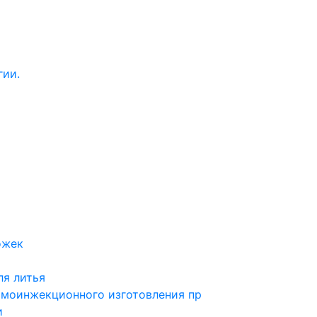
гии.
ожек
ля литья
рмоинжекционного изготовления пр
и