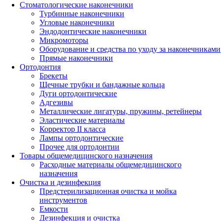
Стоматологические наконечники
Турбинные наконечники
Угловые наконечники
Эндодонтические наконечники
Микромоторы
Оборудование и средства по уходу за наконечниками
Прямые наконечники
Ортодонтия
Брекеты
Щечные трубки и бандажные кольца
Дуги ортодонтические
Адгезивы
Металлические лигатуры, пружины, ретейнеры
Эластические материалы
Корректор II класса
Лампы ортодонтические
Прочее для ортодонтии
Товары общемедицинского назначения
Расходные материалы общемедицинского
назначения
Очистка и дезинфекция
Предстерилизационная очистка и мойка
инструментов
Емкости
Дезинфекция и очистка