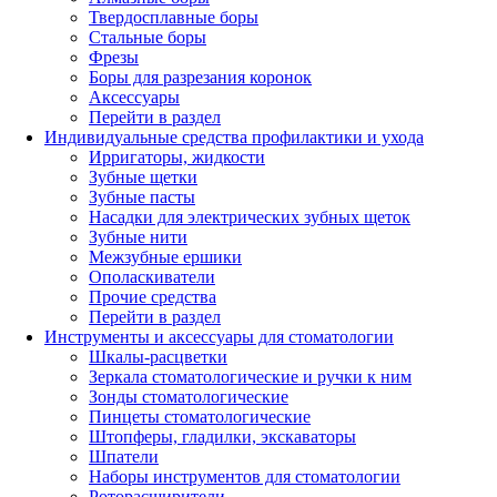
Твердосплавные боры
Стальные боры
Фрезы
Боры для разрезания коронок
Аксессуары
Перейти в раздел
Индивидуальные средства профилактики и ухода
Ирригаторы, жидкости
Зубные щетки
Зубные пасты
Насадки для электрических зубных щеток
Зубные нити
Межзубные ершики
Ополаскиватели
Прочие средства
Перейти в раздел
Инструменты и аксессуары для стоматологии
Шкалы-расцветки
Зеркала стоматологические и ручки к ним
Зонды стоматологические
Пинцеты стоматологические
Штопферы, гладилки, экскаваторы
Шпатели
Наборы инструментов для стоматологии
Роторасширители