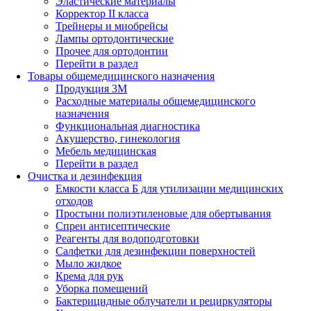
Эластические материалы
Корректор II класса
Трейнеры и миобрейсы
Лампы ортодонтические
Прочее для ортодонтии
Перейти в раздел
Товары общемедицинского назначения
Продукция 3М
Расходные материалы общемедицинского
назначения
Функциональная диагностика
Акушерство, гинекология
Мебель медицинская
Перейти в раздел
Очистка и дезинфекция
Емкости класса Б для утилизации медицинских
отходов
Простыни полиэтиленовые для обертывания
Спреи антисептические
Реагенты для водоподготовки
Салфетки для дезинфекции поверхностей
Мыло жидкое
Крема для рук
Уборка помещений
Бактерицидные облучатели и рециркуляторы