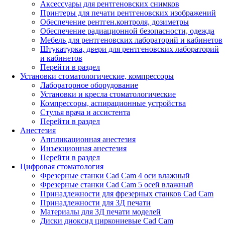
Аксессуары для рентгеновских снимков
Принтеры для печати рентгеновских изображений
Обеспечение рентген.контроля, дозиметры
Обеспечение радиационной безопасности, одежда
Мебель для рентгеновских лабораторий и кабинетов
Штукатурка, двери для рентгеновских лабораторий
и кабинетов
Перейти в раздел
Установки стоматологические, компрессоры
Лабораторное оборудование
Установки и кресла стоматологические
Компрессоры, аспирационные устройства
Стулья врача и ассистента
Перейти в раздел
Анестезия
Аппликационная анестезия
Инъекционная анестезия
Перейти в раздел
Цифровая стоматология
Фрезерные станки Cad Cam 4 оси влажный
Фрезерные станки Cad Cam 5 осей влажный
Принадлежности для фрезерных станков Cad Cam
Принадлежности для 3Д печати
Материалы для 3Д печати моделей
Диски диоксид циркониевые Cad Cam