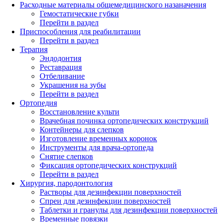
Расходные материалы общемедицинского назаначения
Гемостатические губки
Перейти в раздел
Приспособления для реабилитации
Перейти в раздел
Терапия
Эндодонтия
Реставрация
Отбеливание
Украшения на зубы
Перейти в раздел
Ортопедия
Восстановление культи
Врачебная починка ортопедических конструкций
Контейнеры для слепков
Изготовление временных коронок
Инструменты для врача-ортопеда
Снятие слепков
Фиксация ортопедических конструкций
Перейти в раздел
Хирургия, пародонтология
Растворы для дезинфекции поверхностей
Спреи для дезинфекции поверхностей
Таблетки и гранулы для дезинфекции поверхностей
Временные повязки