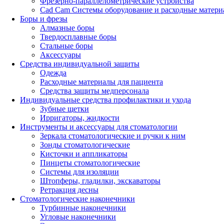
Фрезерно-параллелометрические устройства
Cad Cam Системы оборудование и расходные матери
Боры и фрезы
Алмазные боры
Твердосплавные боры
Стальные боры
Аксессуары
Средства индивидуальной защиты
Одежда
Расходные материалы для пациента
Средства защиты медперсонала
Индивидуальные средства профилактики и ухода
Зубные щетки
Ирригаторы, жидкости
Инструменты и аксессуары для стоматологии
Зеркала стоматологические и ручки к ним
Зонды стоматологические
Кисточки и аппликаторы
Пинцеты стоматологические
Системы для изоляции
Штопферы, гладилки, экскаваторы
Ретракция десны
Стоматологические наконечники
Турбинные наконечники
Угловые наконечники