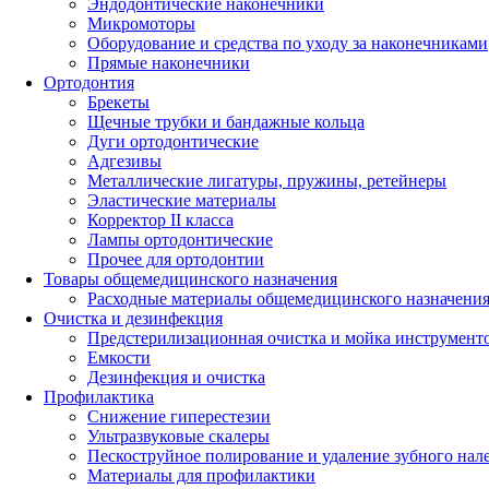
Эндодонтические наконечники
Микромоторы
Оборудование и средства по уходу за наконечниками
Прямые наконечники
Ортодонтия
Брекеты
Щечные трубки и бандажные кольца
Дуги ортодонтические
Адгезивы
Металлические лигатуры, пружины, ретейнеры
Эластические материалы
Корректор II класса
Лампы ортодонтические
Прочее для ортодонтии
Товары общемедицинского назначения
Расходные материалы общемедицинского назначени
Очистка и дезинфекция
Предстерилизационная очистка и мойка инструмент
Емкости
Дезинфекция и очистка
Профилактика
Снижение гиперестезии
Ультразвуковые скалеры
Пескоструйное полирование и удаление зубного нал
Материалы для профилактики