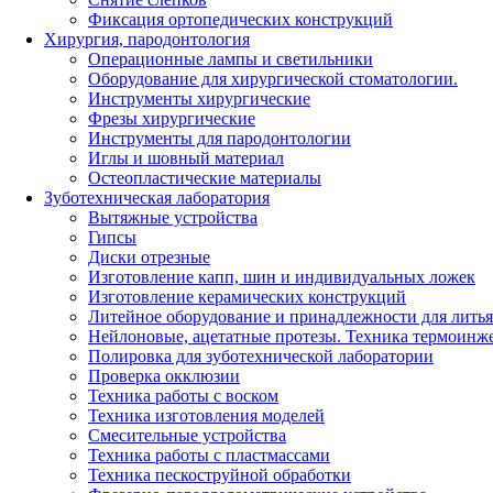
Фиксация ортопедических конструкций
Хирургия, пародонтология
Операционные лампы и светильники
Оборудование для хирургической стоматологии.
Инструменты хирургические
Фрезы хирургические
Инструменты для пародонтологии
Иглы и шовный материал
Остеопластические материалы
Зуботехническая лаборатория
Вытяжные устройства
Гипсы
Диски отрезные
Изготовление капп, шин и индивидуальных ложек
Изготовление керамических конструкций
Литейное оборудование и принадлежности для литья
Нейлоновые, ацетатные протезы. Техника термоинж
Полировка для зуботехнической лаборатории
Проверка окклюзии
Техника работы с воском
Техника изготовления моделей
Смесительные устройства
Техника работы с пластмассами
Техника пескоструйной обработки