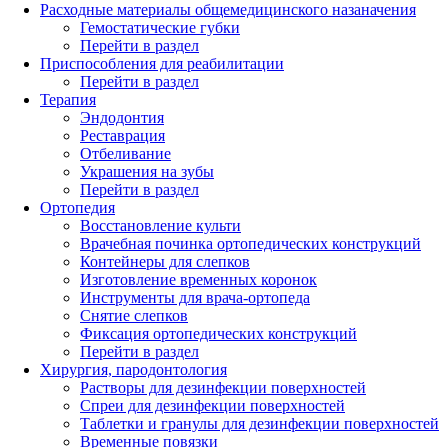
Расходные материалы общемедицинского назаначения
Гемостатические губки
Перейти в раздел
Приспособления для реабилитации
Перейти в раздел
Терапия
Эндодонтия
Реставрация
Отбеливание
Украшения на зубы
Перейти в раздел
Ортопедия
Восстановление культи
Врачебная починка ортопедических конструкций
Контейнеры для слепков
Изготовление временных коронок
Инструменты для врача-ортопеда
Снятие слепков
Фиксация ортопедических конструкций
Перейти в раздел
Хирургия, пародонтология
Растворы для дезинфекции поверхностей
Спреи для дезинфекции поверхностей
Таблетки и гранулы для дезинфекции поверхностей
Временные повязки