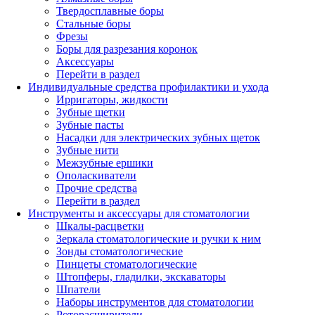
Твердосплавные боры
Стальные боры
Фрезы
Боры для разрезания коронок
Аксессуары
Перейти в раздел
Индивидуальные средства профилактики и ухода
Ирригаторы, жидкости
Зубные щетки
Зубные пасты
Насадки для электрических зубных щеток
Зубные нити
Межзубные ершики
Ополаскиватели
Прочие средства
Перейти в раздел
Инструменты и аксессуары для стоматологии
Шкалы-расцветки
Зеркала стоматологические и ручки к ним
Зонды стоматологические
Пинцеты стоматологические
Штопферы, гладилки, экскаваторы
Шпатели
Наборы инструментов для стоматологии
Роторасширители