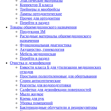
Эластические материалы
Корректор II класса
Трейнеры и миобрейсы
Лампы ортодонтические
Прочее для ортодонтии
Перейти в раздел
Товары общемедицинского назначения
Продукция 3М
Расходные материалы общемедицинского
назначения
Функциональная диагностика
Акушерство, гинекология
Мебель медицинская
Перейти в раздел
Очистка и дезинфекция
Емкости класса Б для утилизации медицинских
отходов
Простыни полиэтиленовые для обертывания
Спреи антисептические
Реагенты для водоподготовки
Салфетки для дезинфекции поверхностей
Мыло жидкое
Крема для рук
Уборка помещений
Бактерицидные облучатели и рециркуляторы