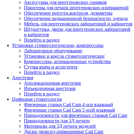
Аксессуары для рентгеновских снимков
Принтеры для печати рентгеновских изображений
Обеспечение рентген.контроля, дозиметры
Обеспечение радиационной безопасности, одежда
Мебель для рентгеновских лабораторий и кабинетов
Штукатурка, двери для рентгеновских лабораторий
и кабинетов
Перейти в раздел
Установки стоматологические, компрессоры
Лабораторное оборудование
Установки и кресла стоматологические
Компрессоры, аспирационные устройства
Стулья врача и ассистента
Перейти в раздел
Анестезия
Аппликационная анестезия
Инъекционная анестезия
Перейти в раздел
Цифровая стоматология
Фрезерные станки Cad Cam 4 оси влажный
Фрезерные станки Cad Cam 5 осей влажный
Принадлежности для фрезерных станков Cad Cam
Принадлежности для 3Д печати
Материалы для 3Д печати моделей
Диски диоксид циркониевые Cad Cam