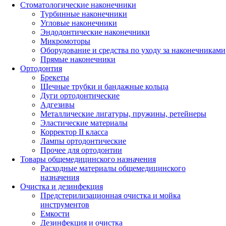
Стоматологические наконечники
Турбинные наконечники
Угловые наконечники
Эндодонтические наконечники
Микромоторы
Оборудование и средства по уходу за наконечниками
Прямые наконечники
Ортодонтия
Брекеты
Щечные трубки и бандажные кольца
Дуги ортодонтические
Адгезивы
Металлические лигатуры, пружины, ретейнеры
Эластические материалы
Корректор II класса
Лампы ортодонтические
Прочее для ортодонтии
Товары общемедицинского назначения
Расходные материалы общемедицинского
назначения
Очистка и дезинфекция
Предстерилизационная очистка и мойка
инструментов
Емкости
Дезинфекция и очистка