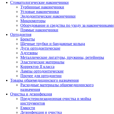
Стоматологические наконечники
Турбинные наконечники
Угловые наконечники
Эндодонтические наконечники
Микромоторы
Оборудование и средства по уходу за наконечниками
Прямые наконечники
Ортодонтия
Брекеты
Щечные трубки и бандажные кольца
Дуги ортодонтические
Адгезивы
Металлические лигатуры, пружины, ретейнеры
Эластические материалы
Корректор II класса
Лампы ортодонтические
Прочее для ортодонтии
Товары общемедицинского назначения
Расходные материалы общемедицинского
назначения
Очистка и дезинфекция
Предстерилизационная очистка и мойка
инструментов
Емкости
Дезинфекция и очистка