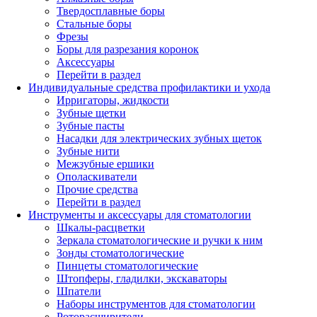
Твердосплавные боры
Стальные боры
Фрезы
Боры для разрезания коронок
Аксессуары
Перейти в раздел
Индивидуальные средства профилактики и ухода
Ирригаторы, жидкости
Зубные щетки
Зубные пасты
Насадки для электрических зубных щеток
Зубные нити
Межзубные ершики
Ополаскиватели
Прочие средства
Перейти в раздел
Инструменты и аксессуары для стоматологии
Шкалы-расцветки
Зеркала стоматологические и ручки к ним
Зонды стоматологические
Пинцеты стоматологические
Штопферы, гладилки, экскаваторы
Шпатели
Наборы инструментов для стоматологии
Роторасширители