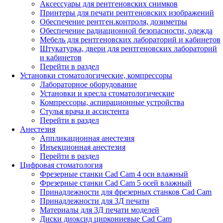
Аксессуары для рентгеновских снимков
Принтеры для печати рентгеновских изображений
Обеспечение рентген.контроля, дозиметры
Обеспечение радиационной безопасности, одежда
Мебель для рентгеновских лабораторий и кабинетов
Штукатурка, двери для рентгеновских лабораторий
и кабинетов
Перейти в раздел
Установки стоматологические, компрессоры
Лабораторное оборудование
Установки и кресла стоматологические
Компрессоры, аспирационные устройства
Стулья врача и ассистента
Перейти в раздел
Анестезия
Аппликационная анестезия
Инъекционная анестезия
Перейти в раздел
Цифровая стоматология
Фрезерные станки Cad Cam 4 оси влажный
Фрезерные станки Cad Cam 5 осей влажный
Принадлежности для фрезерных станков Cad Cam
Принадлежности для 3Д печати
Материалы для 3Д печати моделей
Диски диоксид циркониевые Cad Cam