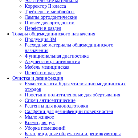
Эластические материалы
Корректор II класса
Трейнеры и миобрейсы
Лампы ортодонтические
Прочее для ортодонтии
Перейти в раздел
Товары общемедицинского назначения
Продукция 3М
Расходные материалы общемедицинского
назначения
Функциональная диагностика
Акушерство, гинекология
Мебель медицинская
Перейти в раздел
Очистка и дезинфекция
Емкости класса Б для утилизации медицинских
отходов
Простыни полиэтиленовые для обертывания
Спреи антисептические
Реагенты для водоподготовки
Салфетки для дезинфекции поверхностей
Мыло жидкое
Крема для рук
Уборка помещений
Бактерицидные облучатели и рециркуляторы