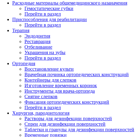
Расходные материалы общемедицинского назаначения
Гемостатические губки
Перейти в раздел
Приспособления для реабилитации
Перейти в раздел
Терапия
Эндодонтия
Реставрация
Отбеливание
Украшения на зубы
Перейти в раздел
Ортопедия
Восстановление культи
Врачебная починка ортопедических конструкций
Контейнеры для слепков
Изготовление временных коронок
Инструменты для врача-ортопеда
Снятие слепков
Фиксация ортопедических конструкций
Перейти в раздел
Хирургия, пародонтология
Растворы для дезинфекции поверхностей
Спреи для дезинфекции поверхностей
Таблетки и гранулы для дезинфекции поверхностей
Временные повязки