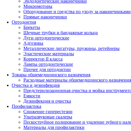
Эндодонтические наконечники
Микромоторы
Оборудование и средства по уходу за наконечниками
Прямые наконечники
Ортодонтия
Брекеты
Щечные трубки и бандажные кольца
Дуги ортодонтические
Адгезивы
Металлические лигатуры, пружины, ретейнеры
Эластические материалы
Корректор II класса
Лампы ортодонтические
Прочее для ортодонтии
Товары общемедицинского назначения
Расходные материалы общемедицинского назначени
Очистка и дезинфекция
Предстерилизационная очистка и мойка инструмент
Емкости
Дезинфекция и очистка
Профилактика
Снижение гиперестезии
Ультразвуковые скалеры
Пескоструйное полирование и удаление зубного нал
Материалы для профилактики