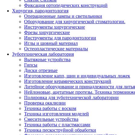
Фиксация ортопедических конструкций
Хирургия, пародонтология
Операционные лампы и светильники
Оборудование для хирургической стоматологии.
Инструменты хирургические
Фрезы хирургические
Инструменты для пародонтологии
Иглы и шовный материал
Остеопластические материалы
Зуботехническая лаборатория
Вытяжные устройства
Гипсы
Диски отрезные
Изготовление капп, шин и индивидуальных ложек
Изготовление керамических конструкций
Литейное оборудование и принадлежности для литья
Нейлоновые, ацетатные протезы. Техника термоинж
Полировка для зуботехнической лаборатории
Проверка окклюзии
Техника работы с воском
Техника изготовления моделей
Смесительные устройства
Техника работы с пластмассами
Техника пескоструйной обработки