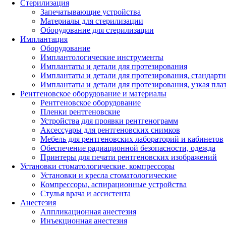
Стерилизация
Запечатывающие устройства
Материалы для стерилизации
Оборудование для стерилизации
Имплантация
Оборудование
Имплантологические инструменты
Имплантаты и детали для протезирования
Имплантаты и детали для протезирования, стандарт
Имплантаты и детали для протезирования, узкая пла
Рентгеновское оборудование и материалы
Рентгеновское оборудование
Пленки рентгеновские
Устройства для проявки рентгенограмм
Аксессуары для рентгеновских снимков
Мебель для рентгеновских лабораторий и кабинетов
Обеспечение радиационной безопасности, одежда
Принтеры для печати рентгеновских изображений
Установки стоматологические, компрессоры
Установки и кресла стоматологические
Компрессоры, аспирационные устройства
Стулья врача и ассистента
Анестезия
Аппликационная анестезия
Инъекционная анестезия