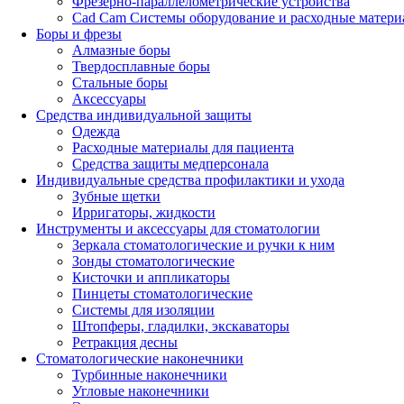
Фрезерно-параллелометрические устройства
Cad Cam Системы оборудование и расходные матери
Боры и фрезы
Алмазные боры
Твердосплавные боры
Стальные боры
Аксессуары
Средства индивидуальной защиты
Одежда
Расходные материалы для пациента
Средства защиты медперсонала
Индивидуальные средства профилактики и ухода
Зубные щетки
Ирригаторы, жидкости
Инструменты и аксессуары для стоматологии
Зеркала стоматологические и ручки к ним
Зонды стоматологические
Кисточки и аппликаторы
Пинцеты стоматологические
Системы для изоляции
Штопферы, гладилки, экскаваторы
Ретракция десны
Стоматологические наконечники
Турбинные наконечники
Угловые наконечники